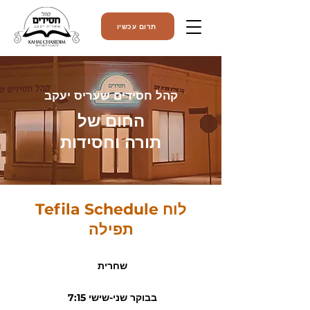
תרום עכשיו
קהל חסידים שעריס יעקב
החום של
תורה וחסידות
Tefila Schedule לוח
תפילה
שחרית
7:15 בבוקר שני-שישי