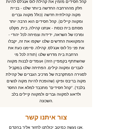
קהל חסידים מזמין את קהילת לוס אנג'לס להיות
חלק מההרחבה החדשה ביותר שלנו - בניית
מקוה קהילתית חדשה (כולל מקווה גברים
ומקווה קיילים). קהל חסידים הוא הרבה יותר
מסתם בית כנסת - אנחנו קהילה, בית, מקלט
ומרכז של השראה, ידידות וצמיחה לכל יהודי -
והמקוואות החדשים שלנו ישקפו את זה, יקבלו
את פני כל לוס אנג'לס. קהילה. סיימנו כעת את
הרחבת בית מדרש שלנו (תודה לכל מי
שהשתתף בקמפיין הזה) ועומדים לבנות מקווה
לגברים ומקווה קילים. הפתיחה שלנו במקביל
לסגירה המתקרבת של מרכיב הגברים של קהילת
מקוה בריבס ופיקו (שהופכת להיות מקוה לנשים
בלבד). "קהל חסידים" מתכבד למלא את החסר
ולדאוג למקווה גברים ולמקווה קיילים בלב
השכונה.
צור איתנו קשר
אנו נעשה כמיטב יכולתנו לחזור אליך בהקדם.