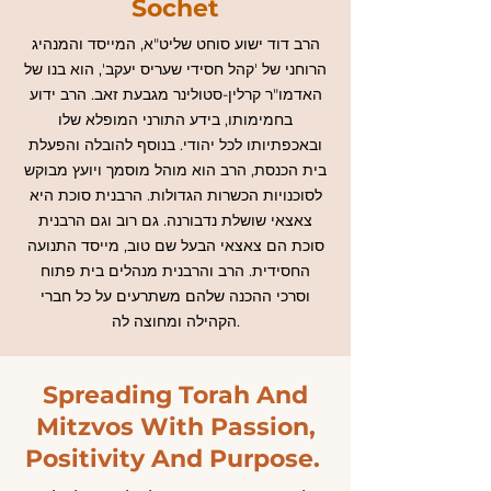
Sochet
הרב דוד ישוע סוחט שליט"א, המייסד והמנהיג
הרוחני של 'קהל חסידי שעריס יעקב', הוא בנו של
האדמו"ר קרלין-סטולינר מגבעת זאב. הרב ידוע
בחמימותו, בידע התורני המופלא שלו
ובאכפתיותו לכל יהודי. בנוסף להובלה והפעלת
בית הכנסת, הרב הוא מוהל מוסמך ויועץ מבוקש
לסוכנויות הכשרות הגדולות. הרבנית סוכת היא
צאצאי שושלת נדבורנה. גם רוב וגם הרבנית
סוכת הם צאצאי הבעל שם טוב, מייסד התנועה
החסידית. הרב והרבנית מנהלים בית פתוח
וסרכי ההכנה שלהם משתרעים על כל חברי
הקהילה ומחוצה לה.
Spreading Torah And
Mitzvos With Passion,
Positivity And Purpose.